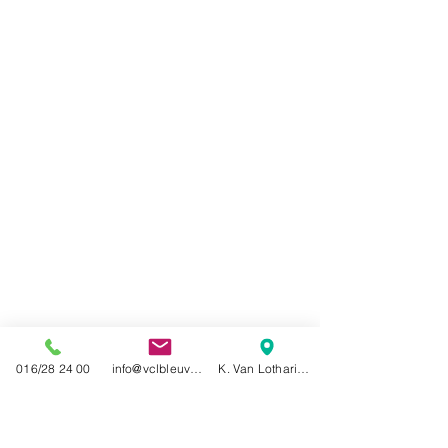
016/28 24 00
info@vclbleuven.be
K. Van Lotharingenstraat 5 3000 Leuven