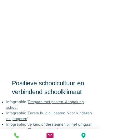
Positieve schoolcultuur en
verbindend schoolklimaat
Infographic ‘
Omgaan met pesten. Aanpak op
school
’
Infographic ‘
Eerste hulp bij pesten. Voor kinderen
en jongeren
’.
Infographic ‘
Je kind ondersteunen bij het omgaan
met pesten. Tips voor ouders
’.